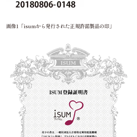
画像1「isumから発行された正規許諾製品の印」