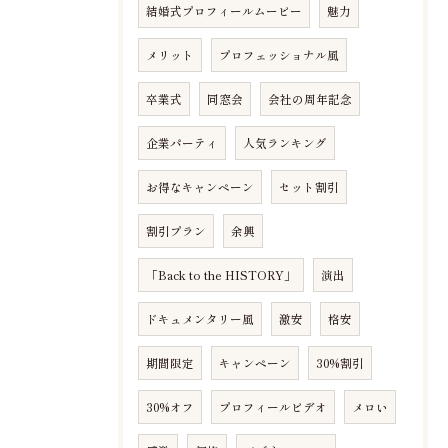
結婚式プロフィールムービー
魅力
メリット
プロフェッショナル風
卒業式
同窓会
会社の周年記念
企業パーティ
人気ランキング
お得なキャンペーン
セット割引
割引プラン
余興
「Back to the HISTORY」
演出
ドキュメンタリー風
激安
格安
期間限定
キャンペーン
30%割引
30%オフ
プロフィールビデオ
メロい