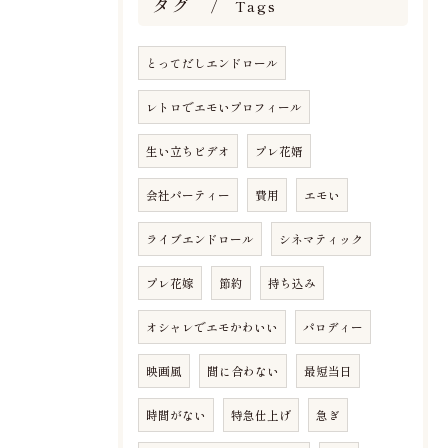
タグ
Tags
とってだしエンドロール
レトロでエモいプロフィール
生い立ちビデオ
プレ花婿
会社パーティー
費用
エモい
ライブエンドロール
シネマティック
プレ花嫁
節約
持ち込み
オシャレでエモかわいい
パロディー
映画風
間に合わない
最短当日
時間がない
特急仕上げ
急ぎ