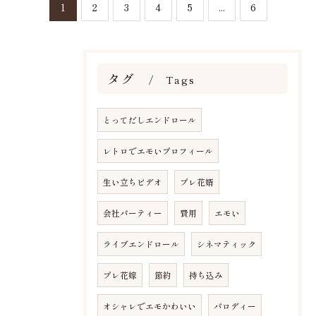
1
2
3
4
5
...
6
タグ
Tags
とってだしエンドロール
レトロでエモいプロフィール
生い立ちビデオ
プレ花婿
会社パーティー
費用
エモい
ライブエンドロール
シネマティック
プレ花嫁
節約
持ち込み
オシャレでエモかわいい
パロディー