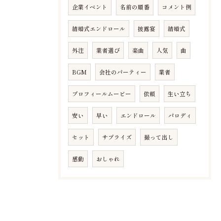
企業イベント
名前の順番
コメント例
結婚式エンドロール
披露宴
結婚式
外注
業者選び
楽曲
人気
曲
BGM
会社のパーティー
業者
プロフィールムービー
依頼
生い立ち
安い
早い
エンドロール
パロディ
セット
サプライズ
撮って出し
感動
おしゃれ