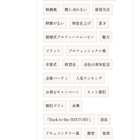
映画風
間に合わない
最短当日
時間がない
特急仕上げ
急ぎ
結婚式プロフィールムービー
魅力
メリット
プロフェッショナル風
卒業式
同窓会
会社の周年記念
企業パーティ
人気ランキング
お得なキャンペーン
セット割引
割引プラン
余興
「Back to the HISTORY」
演出
ドキュメンタリー風
激安
格安