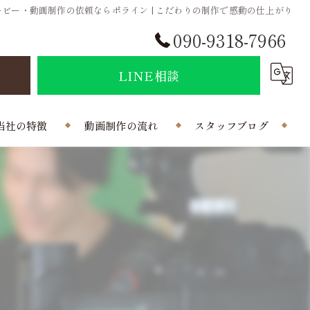
ビー・動画制作の依頼ならポライン | こだわりの制作で感動の仕上がり
090-9318-7966
せ
LINE相談
当社の特徴
動画制作の流れ
スタッフブログ
結婚式
会社概要
ポラインのコラム
制作
曲
写真
外注