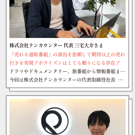
新:2020年7月)
株式会社テンカウンター 代表 三宅大介さま
「売れる通販番組」の演出を依頼して期待以上の売れ
行きを実現！ポライズンはとても頼りになる存在！
ドラマやドキュメンタリー、旅番組から情報番組まで
様々なジャンルのテレビ番組を制作し、近年ではテレ
今回は株式会社テンカウンターの代表取締役社長 三
ビ番組以外でも企業向けの動画制作やデジタルプレイ
宅大介さんに、ポライズンの映像制作・動画制作に対
スメントなど、多岐にわたる映像ビジネスを展開する
する印象や感想を伺いました。(最終更新:2022年8月)
株式会社テンカウンター
。