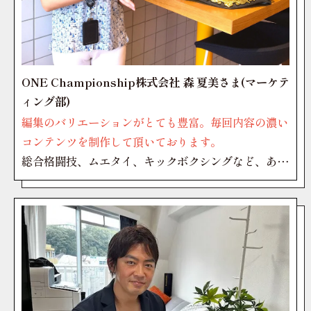
ONE Championship株式会社 森 夏美さま(マーケテ
ィング部)
編集のバリエーションがとても豊富。毎回内容の濃い
コンテンツを制作して頂いております。
総合格闘技、ムエタイ、キックボクシングなど、あら
ゆる格闘技のNo.1を決める世界最高峰の格闘技プロ
モーション「ONE Championship」。2011年にシ
ンガポールで誕生し、近年では150カ国以上、27億人
以上の視聴者にライブスポーツコンテンツを配信して
いるONE Championship株式会社、日本法人マーケ
ティング部の森夏美さんに、ポライズンの映像制作・
動画制作に対する感想や印象を伺いました。(最終更