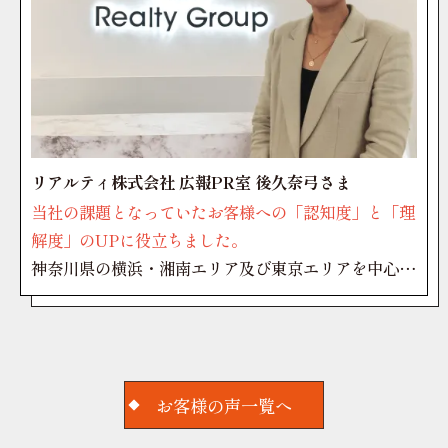
リアルティ株式会社 広報PR室 後久奈弓さま
当社の課題となっていたお客様への「認知度」と「理
解度」のUPに役立ちました。
神奈川県の横浜・湘南エリア及び東京エリアを中心
に、土地や物件探しから、中古住宅のリノベーショ
ン、新築住宅のプランニング・施工・管理など、住宅
販売事業を総合的に展開する
あんしん住宅ネット
。あ
んしん住宅ネットを運営するリアルティグループ、広
お客様の声一覧へ
報PR室の後久奈弓さんに、ポライズンの映像制作・
動画制作に対する感想や印象を伺いました。