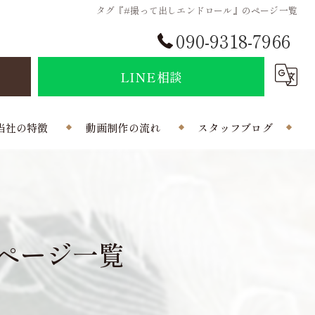
タグ『#撮って出しエンドロール』のページ一覧
090-9318-7966
せ
LINE相談
当社の特徴
動画制作の流れ
スタッフブログ
結婚式
会社概要
ポラインのコラム
制作
ページ一覧
曲
写真
外注