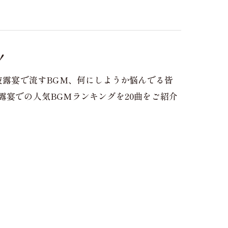
！
や披露宴で流すBGM、何にしようか悩んでる皆
露宴での人気BGMランキングを20曲をご紹介