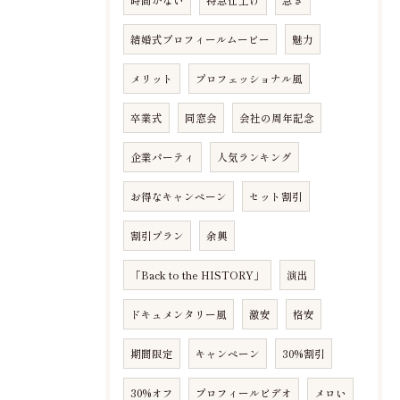
結婚式プロフィールムービー
魅力
メリット
プロフェッショナル風
卒業式
同窓会
会社の周年記念
企業パーティ
人気ランキング
お得なキャンペーン
セット割引
割引プラン
余興
「Back to the HISTORY」
演出
ドキュメンタリー風
激安
格安
期間限定
キャンペーン
30%割引
30%オフ
プロフィールビデオ
メロい