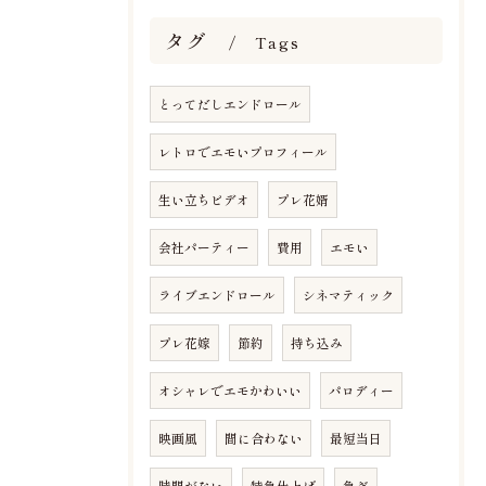
タグ
Tags
とってだしエンドロール
レトロでエモいプロフィール
生い立ちビデオ
プレ花婿
会社パーティー
費用
エモい
ライブエンドロール
シネマティック
プレ花嫁
節約
持ち込み
オシャレでエモかわいい
パロディー
映画風
間に合わない
最短当日
時間がない
特急仕上げ
急ぎ