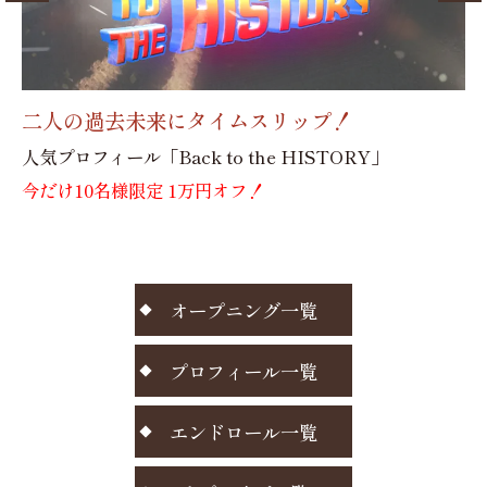
30代のプレ花嫁さんに大好評！
「レトロでエモいプロフィール」
新
今だけ10名様限定 1万円オフ！
￥
オープニング一覧
プロフィール一覧
エンドロール一覧