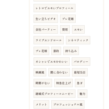
レトロでエモいプロフィール
生い立ちビデオ
プレ花婿
会社パーティー
費用
エモい
ライブエンドロール
シネマティック
プレ花嫁
節約
持ち込み
オシャレでエモかわいい
パロディー
映画風
間に合わない
最短当日
時間がない
特急仕上げ
急ぎ
結婚式プロフィールムービー
魅力
メリット
プロフェッショナル風