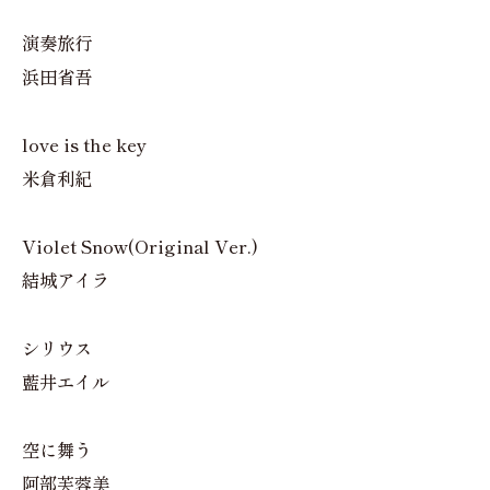
演奏旅行
浜田省吾
love is the key
米倉利紀
Violet Snow(Original Ver.)
結城アイラ
シリウス
藍井エイル
空に舞う
阿部芙蓉美