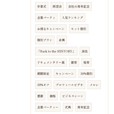
卒業式
同窓会
会社の周年記念
企業パーティ
人気ランキング
お得なキャンペーン
セット割引
割引プラン
余興
「Back to the HISTORY」
演出
ドキュメンタリー風
激安
格安
期間限定
キャンペーン
30%割引
30%オフ
プロフィールビデオ
メロい
感激
価格
ビジネスシーン
企業パーティー
式典
周年記念