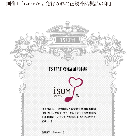
画像1「isumから発行された正規許諾製品の印」