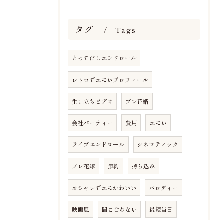
タグ
Tags
とってだしエンドロール
レトロでエモいプロフィール
生い立ちビデオ
プレ花婿
会社パーティー
費用
エモい
ライブエンドロール
シネマティック
プレ花嫁
節約
持ち込み
オシャレでエモかわいい
パロディー
映画風
間に合わない
最短当日