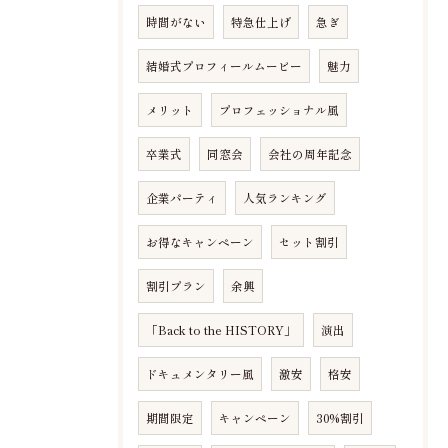
時間がない
特急仕上げ
急ぎ
結婚式プロフィールムービー
魅力
メリット
プロフェッショナル風
卒業式
同窓会
会社の周年記念
企業パーティ
人気ランキング
お得なキャンペーン
セット割引
割引プラン
余興
「Back to the HISTORY」
演出
ドキュメンタリー風
激安
格安
期間限定
キャンペーン
30%割引