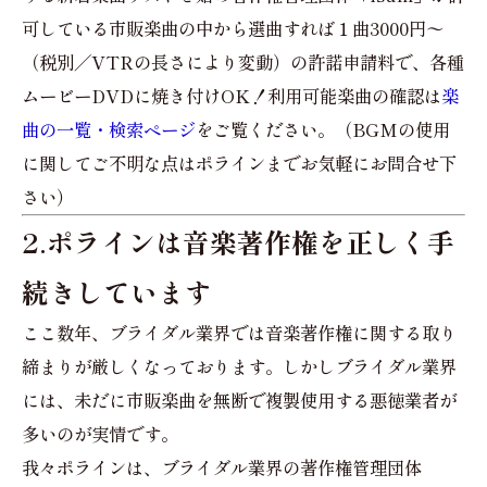
可している市販楽曲の中から選曲すれば１曲3000円〜
（税別／VTRの長さにより変動）の許諾申請料で、各種
ムービーDVDに焼き付けOK！利用可能楽曲の確認は
楽
曲の一覧・検索ページ
をご覧ください。（BGMの使用
に関してご不明な点はポラインまでお気軽にお問合せ下
さい）
2.ポラインは音楽著作権を正しく手
続きしています
ここ数年、ブライダル業界では音楽著作権に関する取り
締まりが厳しくなっております。しかしブライダル業界
には、未だに市販楽曲を無断で複製使用する悪徳業者が
多いのが実情です。
我々ポラインは、ブライダル業界の著作権管理団体