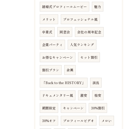
結婚式プロフィールムービー
魅力
メリット
プロフェッショナル風
卒業式
同窓会
会社の周年記念
企業パーティ
人気ランキング
お得なキャンペーン
セット割引
割引プラン
余興
「Back to the HISTORY」
演出
ドキュメンタリー風
激安
格安
期間限定
キャンペーン
30%割引
30%オフ
プロフィールビデオ
メロい