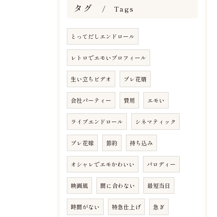
タグ
Tags
とってだしエンドロール
レトロでエモいプロフィール
生い立ちビデオ
プレ花婿
会社パーティー
費用
エモい
ライブエンドロール
シネマティック
プレ花嫁
節約
持ち込み
オシャレでエモかわいい
パロディー
映画風
間に合わない
最短当日
時間がない
特急仕上げ
急ぎ