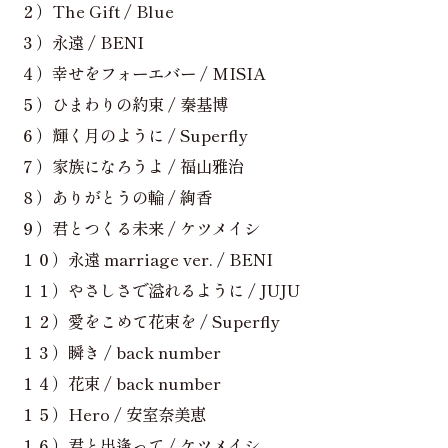
２）The Gift / Blue
３）永遠 / BENI
４）幸せをフォーエバー / MISIA
５）ひまわりの約束 / 秦基博
６）輝く月のように / Superfly
７）家族になろうよ / 福山雅治
８）ありがとうの輪 / 絢香
９）君とつくる未来 / ケツメイシ
１０）永遠 marriage ver. / BENI
１１）やさしさで溢れるように / JUJU
１２）愛をこめて花束を / Superfly
１３）瞬き / back number
１４）花束 / back number
１５）Hero / 安室奈美恵
１６）君と出逢って / ケツメイシ