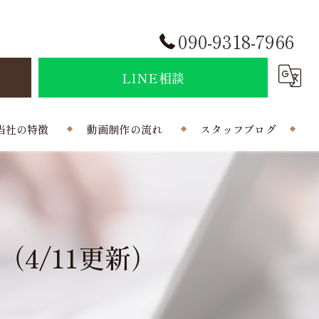
090-9318-7966
せ
LINE相談
当社の特徴
動画制作の流れ
スタッフブログ
結婚式
会社概要
ポラインのコラム
制作
4/11更新）
曲
写真
外注