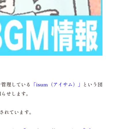
を管理している
「isum（アイサム）」
という団
知らせします。
加されています。