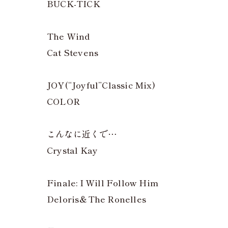
BUCK-TICK
The Wind
Cat Stevens
JOY(“Joyful”Classic Mix)
COLOR
こんなに近くで…
Crystal Kay
Finale: I Will Follow Him
Deloris＆The Ronelles