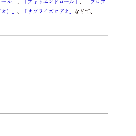
ロール」
、
「フォトエンドロール」
、
「プロフ
デオ）」
、
「サプライズビデオ」
などで、