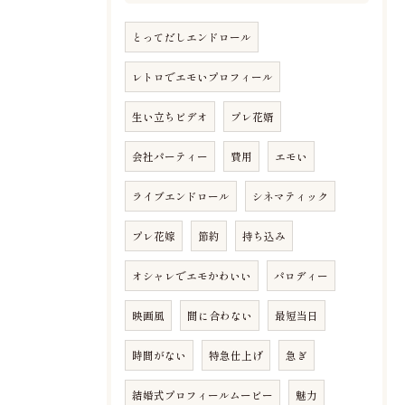
とってだしエンドロール
レトロでエモいプロフィール
生い立ちビデオ
プレ花婿
会社パーティー
費用
エモい
ライブエンドロール
シネマティック
プレ花嫁
節約
持ち込み
オシャレでエモかわいい
パロディー
映画風
間に合わない
最短当日
時間がない
特急仕上げ
急ぎ
結婚式プロフィールムービー
魅力