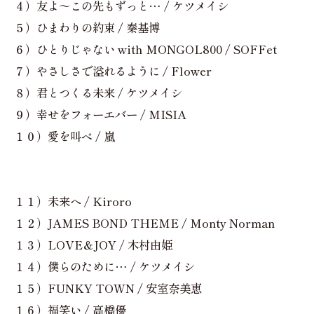
４）友よ～この先もずっと… / ケツメイシ
５）ひまわりの約束 / 秦基博
６）ひとりじゃない with MONGOL800 / SOFFet
７）やさしさで溢れるように / Flower
８）君とつくる未来 / ケツメイシ
９）幸せをフォーエバー / MISIA
１０）愛を叫べ / 嵐
１１）未来へ / Kiroro
１２）JAMES BOND THEME / Monty Norman
１３）LOVE＆JOY / 木村由姫
１４）僕らのために… / ケツメイシ
１５）FUNKY TOWN / 安室奈美恵
１６）福笑い / 高橋優