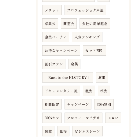
メリット
プロフェッショナル風
卒業式
同窓会
会社の周年記念
企業パーティ
人気ランキング
お得なキャンペーン
セット割引
割引プラン
余興
「Back to the HISTORY」
演出
ドキュメンタリー風
激安
格安
期間限定
キャンペーン
30%割引
30%オフ
プロフィールビデオ
メロい
感激
価格
ビジネスシーン