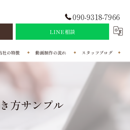
090-9318-7966
せ
LINE相談
当社の特徴
動画制作の流れ
スタッフブログ
結婚式
会社概要
ポラインのコラム
制作
き方サンプル
曲
写真
外注