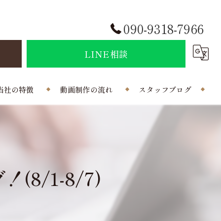
090-9318-7966
せ
LINE相談
当社の特徴
動画制作の流れ
スタッフブログ
結婚式
会社概要
ポラインのコラム
制作
/1-8/7)
曲
写真
外注