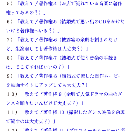
５）
「教えて！著作権-4（お店で流れている音楽に著作
権ってあるの？）」
６）
「教えて！著作権-5（結婚式で思い出のCDをかけた
いけど著作権へいき？）」
７）
「教えて！著作権-6（披露宴の余興を頼まれたけ
ど、生演奏しても著作権は大丈夫？）」
８）
「教えて！著作権-7（結婚式で使う音楽の手続き
は、どこですればいいの？）」
９）
「教えて！著作権-8（結婚式で流した自作ムービー
を動画サイトにアップしても大丈夫？）」
１０）
「教えて！著作権-9（余興で人気ドラマの曲のダ
ンスを踊りたいんだけど大丈夫？）」
１１）
「教えて！著作権-10（撮影したダンス映像を余興
で流すのは大丈夫？）」
１２）
「教えて！著作権-11（プロフィールムービーに楽