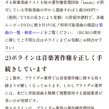
する新着楽曲リストを始め著作権管理団体「isum」が許
可している市販楽曲の中から選曲すれば１曲3000円〜
（税別／VTRの長さにより変動）の許諾申請料で、各種
ムービーDVDに焼き付けOK！利用可能楽曲の確認は
楽
曲の一覧・検索ページ
をご覧ください。（BGMの使用
に関してご不明な点はポラインまでお気軽にお問合せ下
さい）
2)ポラインは音楽著作権を正しく手
続きしています
ここ数年、ブライダル業界では音楽著作権に関する取り
締まりが厳しくなっております。しかしブライダル業界
には、未だに市販楽曲を無断で複製使用する悪徳業者が
多いのが実情です。
我々ポラインは、ブライダル業界の著作権管理団体