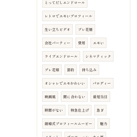
とってだしエンドロール
レトロでエモいプロフィール
生い立ちビデオ
プレ花婿
会社パーティー
費用
エモい
ライブエンドロール
シネマティック
プレ花嫁
節約
持ち込み
オシャレでエモかわいい
パロディー
映画風
間に合わない
最短当日
時間がない
特急仕上げ
急ぎ
結婚式プロフィールムービー
魅力