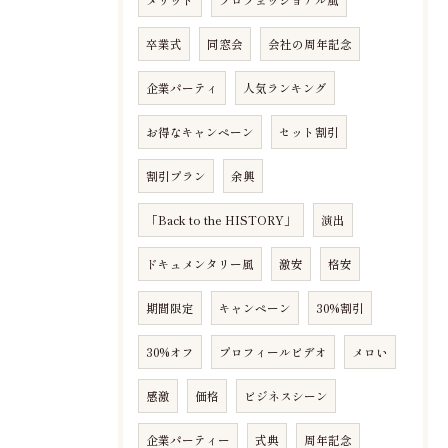
メリット
プロフェッショナル風
卒業式
同窓会
会社の周年記念
企業パーティ
人気ランキング
お得なキャンペーン
セット割引
割引プラン
余興
「Back to the HISTORY」
演出
ドキュメンタリー風
激安
格安
期間限定
キャンペーン
30%割引
30%オフ
プロフィールビデオ
メロい
感激
価格
ビジネスシーン
企業パーティー
式典
周年記念