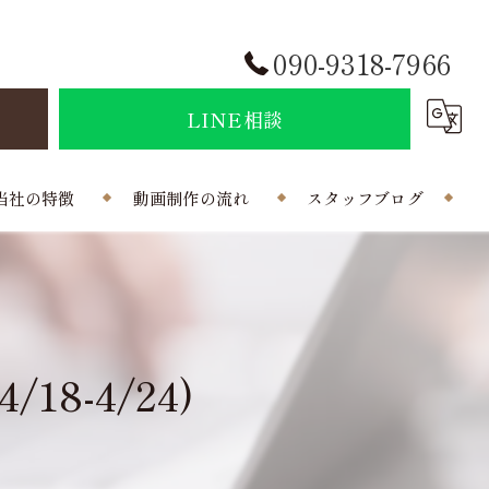
090-9318-7966
せ
LINE相談
当社の特徴
動画制作の流れ
スタッフブログ
結婚式
会社概要
ポラインのコラム
制作
8-4/24)
曲
写真
外注