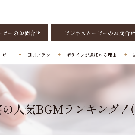
ービーのお問合せ
ビジネスムービーのお問合
ービー
割引プラン
ポラインが選ばれる理由
制作料金
お客様の声
よくある質問
人気BGMランキング！(4/1