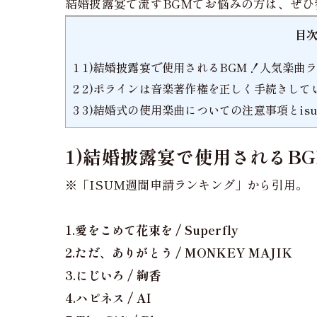
結婚披露宴で流すBGMでお悩みの方は、ぜひ
目
1
1)結婚披露宴で使用されるBGM！人気楽曲ランキン
2
2)ポラインは音楽著作権を正しく手続きして
3
3)結婚式の使用楽曲についての注意事項とis
1)結婚披露宴で使用されるBGM
※「ISUM週間申請ランキング」から引用。
1.愛をこめて花束を / Superfly
2.ただ、ありがとう / MONKEY MAJIK
3.にじいろ / 絢香
4.ハピネス / AI