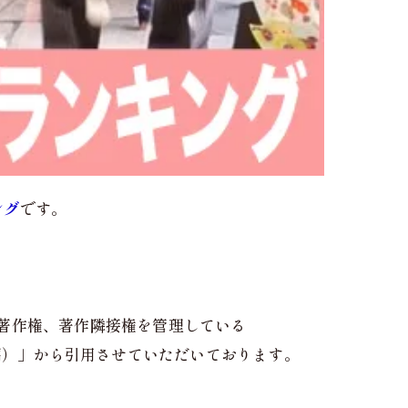
ング
です。
。
著作権、著作隣接権を管理している
編）」から引用させていただいております。