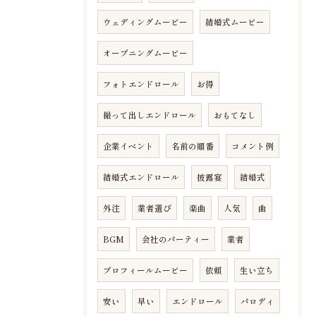
ウェディングムービー
結婚式ムービー
オープニングムービー
フォトエンドロール
お得
撮って出しエンドロール
おもてなし
企業イベント
名前の順番
コメント例
結婚式エンドロール
披露宴
結婚式
外注
業者選び
楽曲
人気
曲
BGM
会社のパーティー
業者
プロフィールムービー
依頼
生い立ち
安い
早い
エンドロール
パロディ