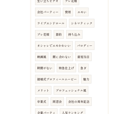
生い立ちビデオ
プレ花婿
会社パーティー
費用
エモい
ライブエンドロール
シネマティック
プレ花嫁
節約
持ち込み
オシャレでエモかわいい
パロディー
映画風
間に合わない
最短当日
時間がない
特急仕上げ
急ぎ
結婚式プロフィールムービー
魅力
メリット
プロフェッショナル風
卒業式
同窓会
会社の周年記念
企業パーティ
人気ランキング