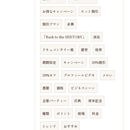
お得なキャンペーン
セット割引
割引プラン
余興
「Back to the HISTORY」
演出
ドキュメンタリー風
激安
格安
期間限定
キャンペーン
30%割引
30%オフ
プロフィールビデオ
メロい
感激
価格
ビジネスシーン
企業パーティー
式典
周年記念
種類
ポイント
相場
料金
トレンド
おすすめ