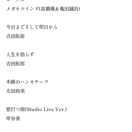
メガネツインズ(高橋優＆亀田誠治)
今日までそして明日から
吉田拓郎
人生を語らず
吉田拓郎
木綿のハンカチーフ
太田裕美
窓打つ雨(Studio Live Ver.)
岸谷香