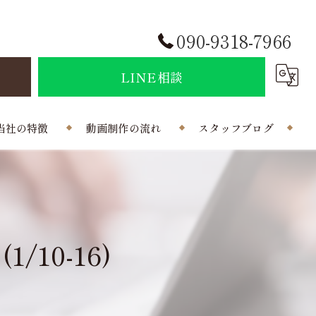
090-9318-7966
せ
LINE相談
当社の特徴
動画制作の流れ
スタッフブログ
結婚式
会社概要
ポラインのコラム
制作
10-16)
曲
写真
外注