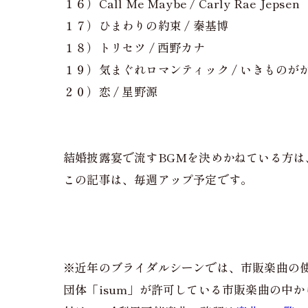
１６）Call Me Maybe / Carly Rae Jepsen
１７）ひまわりの約束 / 秦基博
１８）トリセツ / 西野カナ
１９）気まぐれロマンティック / いきものが
２０）恋 / 星野源
結婚披露宴で流すBGMを決めかねている方は
この記事は、毎週アップ予定です。
※近年のブライダルシーンでは、市販楽曲の
団体「isum」が許可している市販楽曲の中か