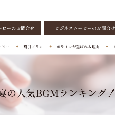
ービーのお問合せ
ビジネスムービーのお問合
ービー
割引プラン
ポラインが選ばれる理由
制作料金
お客様の声
よくある質問
の人気BGMランキング！(1/