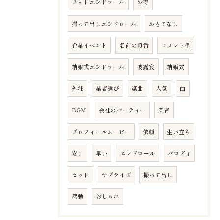
フォトエンドロール
お得
撮って出しエンドロール
おもてなし
企業イベント
名前の順番
コメント例
結婚式エンドロール
披露宴
結婚式
外注
業者選び
楽曲
人気
曲
BGM
会社のパーティー
業者
プロフィールムービー
依頼
生い立ち
安い
早い
エンドロール
パロディ
セット
サプライズ
撮って出し
感動
おしゃれ