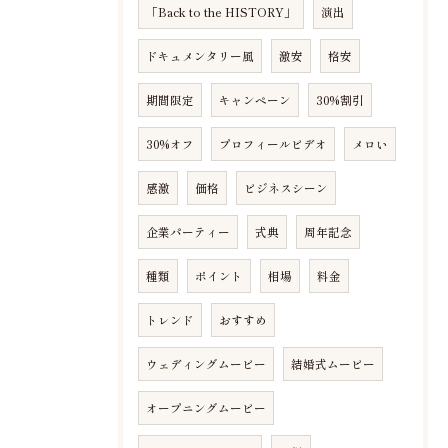
「Back to the HISTORY」
演出
ドキュメンタリー風
激安
格安
期間限定
キャンペーン
30%割引
30%オフ
プロフィールビデオ
メロい
感激
価格
ビジネスシーン
企業パーティー
式典
周年記念
種類
ポイント
相場
料金
トレンド
おすすめ
ウェディングムービー
結婚式ムービー
オープニングムービー