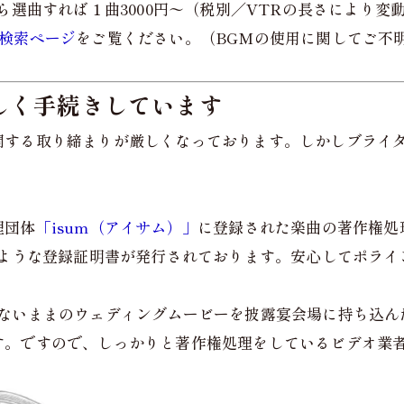
ら選曲すれば１曲3000円〜（税別／VTRの長さにより変
検索ページ
をご覧ください。（BGMの使用に関してご不
しく手続きしています
関する取り締まりが厳しくなっております。しかしブライ
理団体
「isum（アイサム）」
に登録された楽曲の著作権処
のような登録証明書が発行されております。安心してポライ
ないままのウェディングムービーを披露宴会場に持ち込ん
す。ですので、しっかりと著作権処理をしているビデオ業