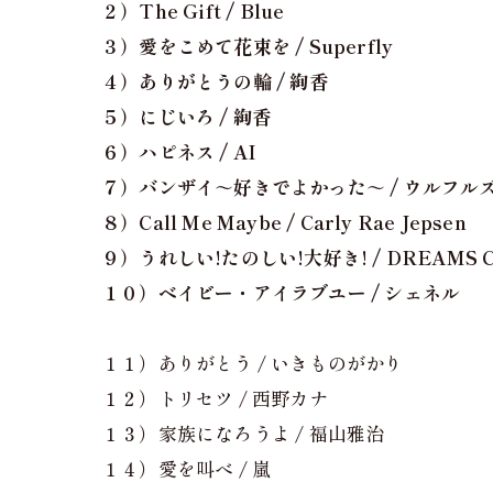
２）The Gift / Blue
３）愛をこめて花束を / Superfly
４）ありがとうの輪 / 絢香
５）にじいろ / 絢香
６）ハピネス / AI
７）バンザイ～好きでよかった～ / ウルフル
８）Call Me Maybe / Carly Rae Jepsen
９）うれしい!たのしい!大好き! / DREAMS 
１０）ベイビー・アイラブユー / シェネル
１１）ありがとう / いきものがかり
１２）トリセツ / 西野カナ
１３）家族になろうよ / 福山雅治
１４）愛を叫べ / 嵐