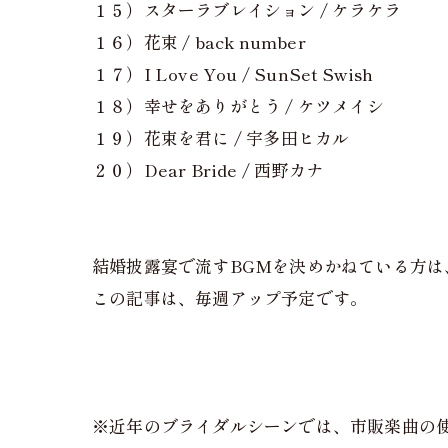
１５）スターラブレイション / ケラケラ
１６）花束 / back number
１７）I Love You / SunSet Swish
１８）幸せをありがとう / ケツメイシ
１９）花束を君に / 宇多田ヒカル
２０）Dear Bride / 西野カナ
結婚披露宴で流すBGMを決めかねている方は
この記事は、毎週アップ予定です。
※近年のブライダルシーンでは、市販楽曲の