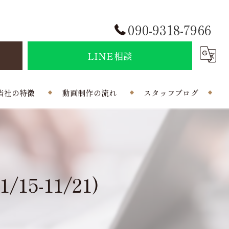
090-9318-7966
せ
LINE相談
当社の特徴
動画制作の流れ
スタッフブログ
結婚式
会社概要
ポラインのコラム
制作
-11/21)
曲
写真
外注