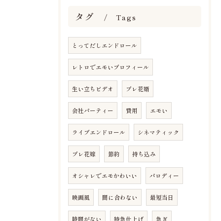
タグ
Tags
とってだしエンドロール
レトロでエモいプロフィール
生い立ちビデオ
プレ花婿
会社パーティー
費用
エモい
ライブエンドロール
シネマティック
プレ花嫁
節約
持ち込み
オシャレでエモかわいい
パロディー
映画風
間に合わない
最短当日
時間がない
特急仕上げ
急ぎ