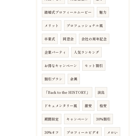
結婚式プロフィールムービー
魅力
メリット
プロフェッショナル風
卒業式
同窓会
会社の周年記念
企業パーティ
人気ランキング
お得なキャンペーン
セット割引
割引プラン
余興
「Back to the HISTORY」
演出
ドキュメンタリー風
激安
格安
期間限定
キャンペーン
30%割引
30%オフ
プロフィールビデオ
メロい