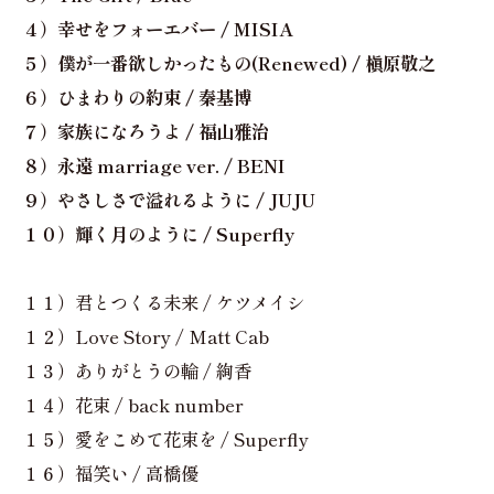
４）幸せをフォーエバー / MISIA
５）僕が一番欲しかったもの(Renewed) / 槇原敬之
６）ひまわりの約束 / 秦基博
７）家族になろうよ / 福山雅治
８）永遠 marriage ver. / BENI
９）やさしさで溢れるように / JUJU
１０）輝く月のように / Superfly
１１）君とつくる未来 / ケツメイシ
１２）Love Story / Matt Cab
１３）ありがとうの輪 / 絢香
１４）花束 / back number
１５）愛をこめて花束を / Superfly
１６）福笑い / 高橋優