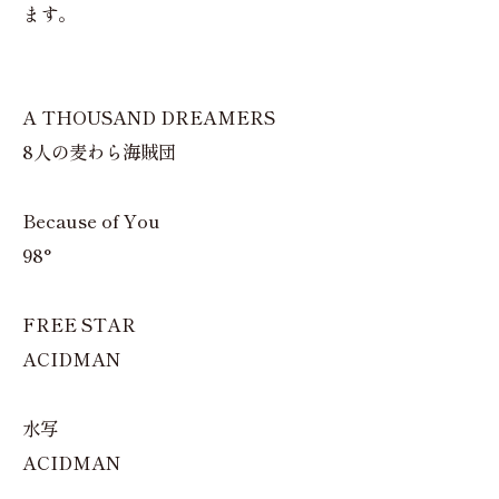
ます。
A THOUSAND DREAMERS
8人の麦わら海賊団
Because of You
98°
FREE STAR
ACIDMAN
水写
ACIDMAN