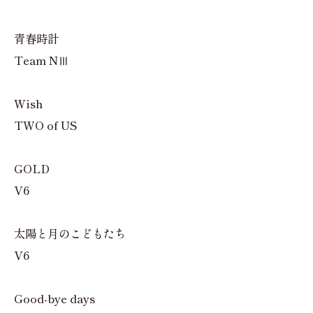
青春時計
Team NⅢ
Wish
TWO of US
GOLD
V6
太陽と月のこどもたち
V6
Good-bye days