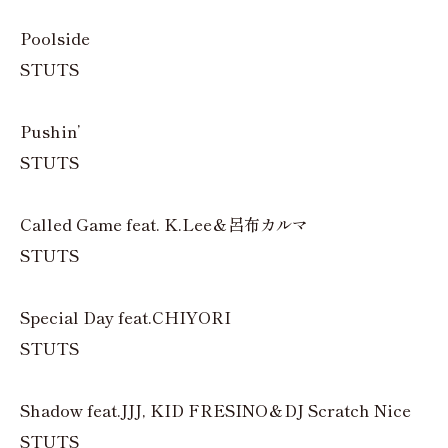
Poolside
STUTS
Pushin’
STUTS
Called Game feat. K.Lee＆呂布カルマ
STUTS
Special Day feat.CHIYORI
STUTS
Shadow feat.JJJ, KID FRESINO＆DJ Scratch Nice
STUTS