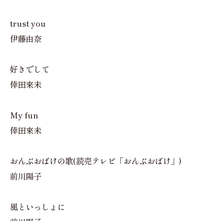
trust you
伊藤由奈
好きでして
倖田來未
My fun
倖田來未
おんぶおばけの歌(読売テレビ「おんぶおばけ」)
前川陽子
風といっしょに