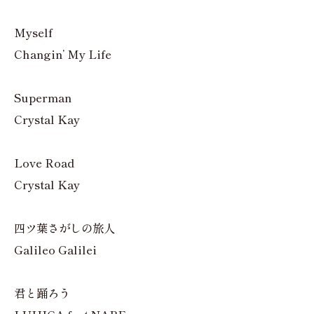
Myself
Changin’ My Life
Superman
Crystal Kay
Love Road
Crystal Kay
四ツ葉さがしの旅人
Galileo Galilei
君と踊ろう