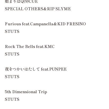
始まりはQ(9)CUE
SPECIAL OTHERS＆RIP SLYME
Furious feat.Campanella＆KID FRESINO
STUTS
Rock The Bells feat.KMC
STUTS
夜をつかいはたして feat.PUNPEE
STUTS
5th Dimensional Trip
STUTS