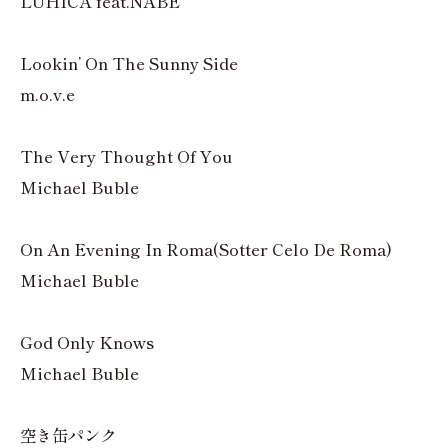
LUHICA feat.NABE
Lookin’ On The Sunny Side
m.o.v.e
The Very Thought Of You
Michael Buble
On An Evening In Roma(Sotter Celo De Roma)
Michael Buble
God Only Knows
Michael Buble
空き缶パンク