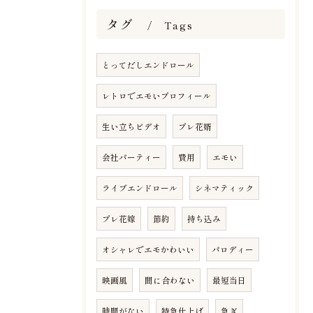
タグ
Tags
とってだしエンドロール
レトロでエモいプロフィール
生い立ちビデオ
プレ花婿
会社パーティー
費用
エモい
ライブエンドロール
シネマティック
プレ花嫁
節約
持ち込み
オシャレでエモかわいい
パロディー
映画風
間に合わない
最短当日
時間がない
特急仕上げ
急ぎ