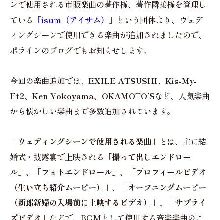
ンで使用される市販楽曲の著作権、著作隣接権を管理し
ている
「isum（アイサム）」
という団体より、ウェデ
ィングシーンで使用できる楽曲が追加されましたので、
ポラインのブログでもお知らせします。
今回の楽曲追加では、
EXILE ATSUSHI、Kis-My-
Ft2、Ken Yokoyama、OKAMOTO’S
など、人気楽曲
から懐かしい楽曲まで多数追加されています。
「ウェディングシーンで使用される楽曲」
とは、主に結
婚式・披露宴で上映される
「撮って出しエンドロー
ル」、「フォトエンドロール」、「プロフィールビデオ
（生い立ち紹介ムービー）」、「オープニングムービー
（新郎新婦の入場前に上映するビデオ）」、「サプライ
ズビデオ」
などで、BGMとして使用する音楽楽曲のこ