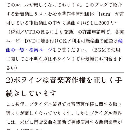
てのルールが厳しくなっております。このブログで紹介
する新着楽曲リストを始め著作権管理団体「isum」が許
可している市販楽曲の中から選曲すれば１曲3000円〜
（税別／VTRの長さにより変動）の許諾申請料で、各種
ムービーDVDに焼き付けOK！利用可能楽曲の確認は
楽
曲の一覧・検索ページ
をご覧ください。（BGMの使用
に関してご不明な点はポラインまでお気軽にお問合せ下
さい）
2)ポラインは音楽著作権を正しく手
続きしています
ここ数年、ブライダル業界では音楽著作権に関する取り
締まりが厳しくなっております。しかしブライダル業界
には、未だに市販楽曲を無断で複製使用する悪徳業者が