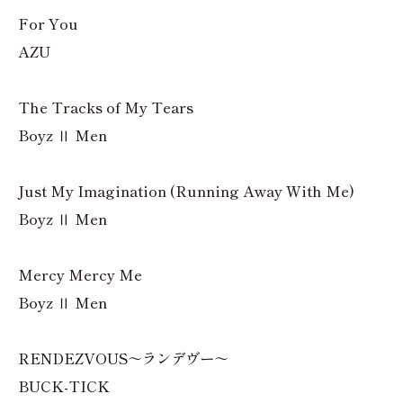
For You
AZU
The Tracks of My Tears
Boyz Ⅱ Men
Just My Imagination (Running Away With Me)
Boyz Ⅱ Men
Mercy Mercy Me
Boyz Ⅱ Men
RENDEZVOUS～ランデヴー～
BUCK-TICK