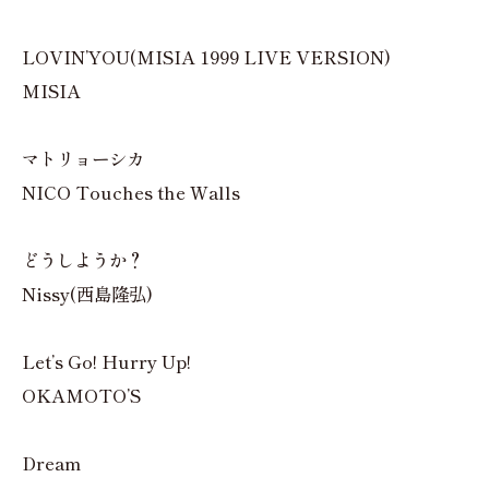
LOVIN’YOU(MISIA 1999 LIVE VERSION)
MISIA
マトリョーシカ
NICO Touches the Walls
どうしようか？
Nissy(西島隆弘)
Let’s Go! Hurry Up!
OKAMOTO’S
Dream