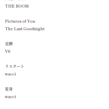
THE BOOM
Pictures of You
The Last Goodnight
足跡
V6
リスタート
wacci
変身
wacci