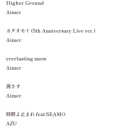
Higher Ground
Aimer
カタオモイ (5th Anniversary Live ver.)
Aimer
everlasting snow
Aimer
茜さす
Aimer
時間よ止まれ feat.SEAMO
AZU