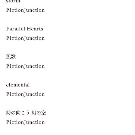
storm
FictionJunction
Parallel Hearts
FictionJunction
凱歌
FictionJunction
elemental
FictionJunction
時の向こう 幻の空
FictionJunction