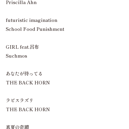
Priscilla Ahn
futuristic imagination
School Food Punishment
GIRL feat.呂布
Suchmos
あなたが待ってる
THE BACK HORN
ラピスラズリ
THE BACK HORN
真夏の奇蹟