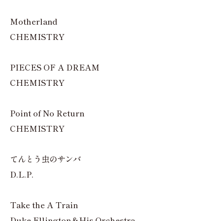
Motherland
CHEMISTRY
PIECES OF A DREAM
CHEMISTRY
Point of No Return
CHEMISTRY
てんとう虫のサンバ
D.L.P.
Take the A Train
Duke Ellington＆His Orchestra