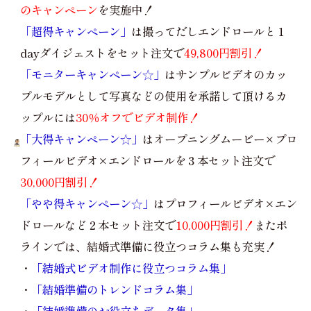
のキャンペーン
を実施中！
「超得キャンペーン」
は撮ってだしエンドロールと１
dayダイジェストをセット注文で
49,800円割引！
「モニターキャンペーン☆」
はサンプルビデオのカッ
プルモデルとして写真などの使用を承諾して頂けるカ
ップルには
30％オフでビデオ制作！
「大得キャンペーン☆」
はオープニングムービー×プロ
フィールビデオ×エンドロールを３本セット注文で
30,000円割引！
「やや得キャンペーン☆」
はプロフィールビデオ×エン
ドロールなど２本セット注文で
10,000円割引！
またポ
ラインでは、結婚式準備に役立つコラム集も充実！
・
「結婚式ビデオ制作に役立つコラム集」
・
「結婚準備のトレンドコラム集」