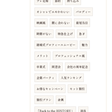
プレ花嫁
節約
持ち込み
オシャレでエモかわいい
パロディー
映画風
間に合わない
最短当日
時間がない
特急仕上げ
急ぎ
結婚式プロフィールムービー
魅力
メリット
プロフェッショナル風
卒業式
同窓会
会社の周年記念
企業パーティ
人気ランキング
お得なキャンペーン
セット割引
割引プラン
余興
「Back to the HISTORY」
演出