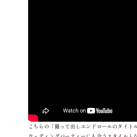
こちらの「撮って出しエンドロールのタイト
ウェディングパーティーにも合うスタイルと