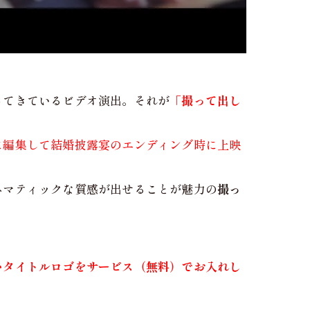
ってきているビデオ演出。それが
「撮って出し
に編集して結婚披露宴のエンディング時に上映
ネマティックな質感が出せることが魅力の
撮っ
いタイトルロゴをサービス（無料）でお入れし