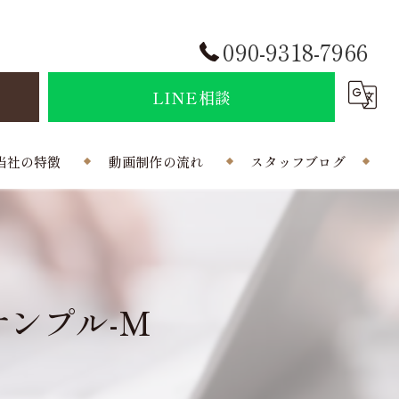
090-9318-7966
せ
LINE相談
当社の特徴
動画制作の流れ
スタッフブログ
結婚式
会社概要
ポラインのコラム
制作
ンプル-M
曲
写真
外注