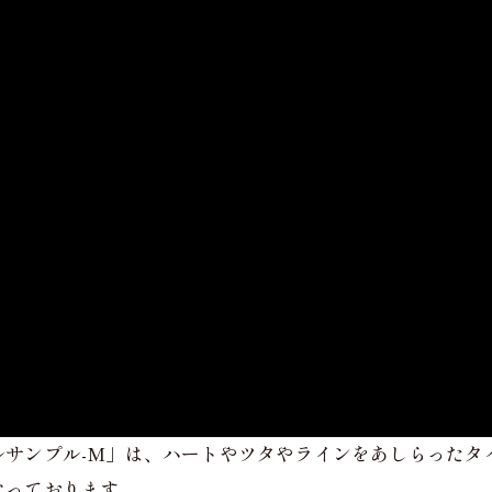
ルサンプル-M」は、ハートやツタやラインをあしらったタ
なっております。