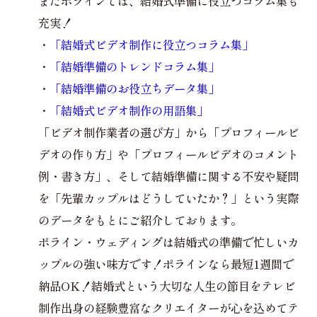
またポラインでは、結婚式準備に役立つコラム集も
充実！
・
「結婚式ビデオ制作に役立つコラム集」
・
「結婚準備のトレンドコラム集」
・
「結婚準備のお役立ちデータ集」
・
「結婚式ビデオ制作の用語集」
「ビデオ制作業者の選び方」から「プロフィールビ
デオの作り方」や「プロフィールビデオのコメント
例・書き方」、そして結婚準備に関する不安や疑問
を「先輩カップルはどうしていたか？」という実際
のデータをもとにご紹介しております。
ポライン・ウェディングは結婚式の準備で忙しいカ
ップルの強い味方です！ポラインなら最短1週間で
納品OK！結婚式という大切な人生の節目をテレビ
制作出身の経験豊富なクリエイターが心を込めてテ