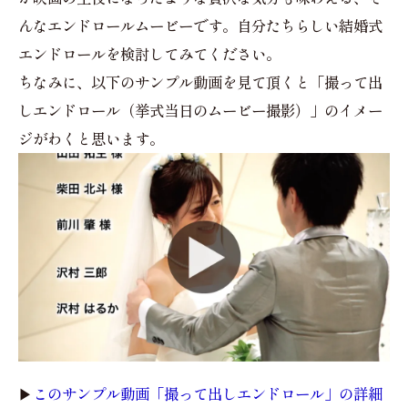
んなエンドロールムービーです。自分たちらしい結婚式
エンドロールを検討してみてください。
ちなみに、以下のサンプル動画を見て頂くと「撮って出
しエンドロール（挙式当日のムービー撮影）」のイメー
ジがわくと思います。
▶
このサンプル動画「撮って出しエンドロール」の詳細