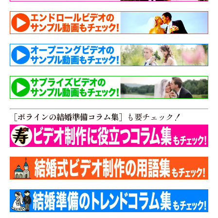
［ポラインの結婚準備コラム集］
も要チェック！