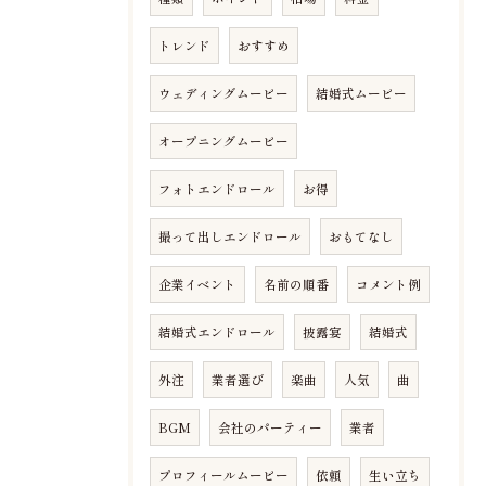
トレンド
おすすめ
ウェディングムービー
結婚式ムービー
オープニングムービー
フォトエンドロール
お得
撮って出しエンドロール
おもてなし
企業イベント
名前の順番
コメント例
結婚式エンドロール
披露宴
結婚式
外注
業者選び
楽曲
人気
曲
BGM
会社のパーティー
業者
プロフィールムービー
依頼
生い立ち