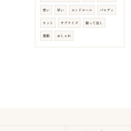
安い
早い
エンドロール
パロディ
セット
サプライズ
撮って出し
感動
おしゃれ