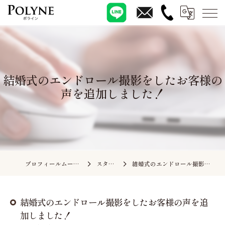
結婚式のエンドロール撮影をしたお客様の
声を追加しました！
プロフィールムービーの依頼ならポライン
スタッフブログ
結婚式のエンドロール撮影をしたお客様の声を追加しました！
結婚式のエンドロール撮影をしたお客様の声を追
加しました！