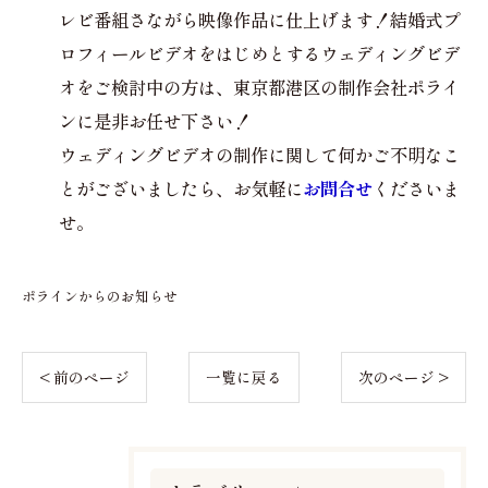
レビ番組さながら映像作品に仕上げます！結婚式プ
ロフィールビデオをはじめとするウェディングビデ
オをご検討中の方は、東京都港区の制作会社ポライ
ンに是非お任せ下さい！
ウェディングビデオの制作に関して何かご不明なこ
とがございましたら、お気軽に
お問合せ
くださいま
せ。
ポラインからのお知らせ
< 前のページ
一覧に戻る
次のページ >