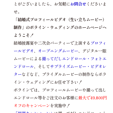
とがございましたら、お気軽に
お問合せ
くださいま
せ。
「結婚式プロフィールビデオ（生い立ちムービー）
制作」のポライン・ウェディングのホームページへ
ようこそ！
結婚披露宴や二次会パーティーで上演する
プロフィ
ールビデオ
、
オープニングムービー
、デジタル一眼
ムービーによる
撮ってだしエンドロール・フォトエ
ンドロール
、そして
サプライズムービー・ビデオレ
ター
などなど、ブライダルムービーの制作ならポラ
イン・ウェディングにお任せ下さい！
ポラインでは、プロフィールムービーや撮って出し
エンドロール等をご注文のお客様に
最大で49,800円
オフのキャンペーン
を実施中！