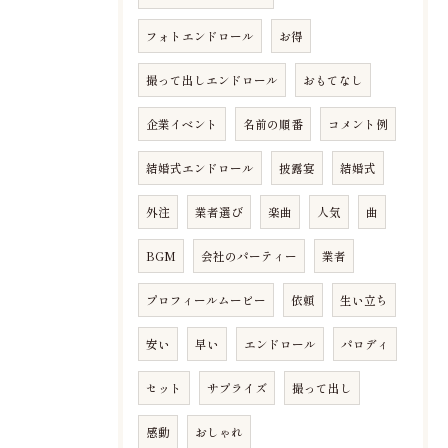
フォトエンドロール
お得
撮って出しエンドロール
おもてなし
企業イベント
名前の順番
コメント例
結婚式エンドロール
披露宴
結婚式
外注
業者選び
楽曲
人気
曲
BGM
会社のパーティー
業者
プロフィールムービー
依頼
生い立ち
安い
早い
エンドロール
パロディ
セット
サプライズ
撮って出し
感動
おしゃれ