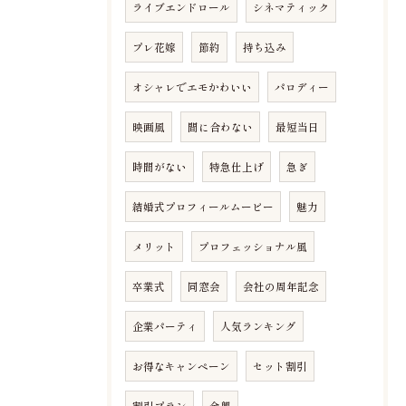
ライブエンドロール
シネマティック
プレ花嫁
節約
持ち込み
オシャレでエモかわいい
パロディー
映画風
間に合わない
最短当日
時間がない
特急仕上げ
急ぎ
結婚式プロフィールムービー
魅力
メリット
プロフェッショナル風
卒業式
同窓会
会社の周年記念
企業パーティ
人気ランキング
お得なキャンペーン
セット割引
割引プラン
余興