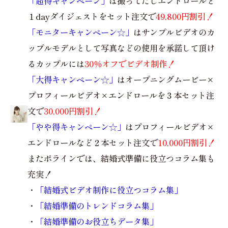
「超得キャンペーン」
は撮ってだしエンドロールと
１dayダイジェストをセット注文で
49,800円割引！
「モニターキャンペーン☆」
はサンプルビデオのカ
ップルモデルとして写真などの使用を承諾して頂け
るカップルには
30％オフでビデオ制作！
「大得キャンペーン☆」
はオープニングムービー×
プロフィールビデオ×エンドロールを３本セット注
文で
30,000円割引！
「やや得キャンペーン☆」
はプロフィールビデオ×
エンドロールなど２本セット注文で
10,000円割引！
またポラインでは、結婚式準備に役立つコラム集も
充実！
・
「結婚式ビデオ制作に役立つコラム集」
・
「結婚準備のトレンドコラム集」
・
「結婚準備のお役立ちデータ集」