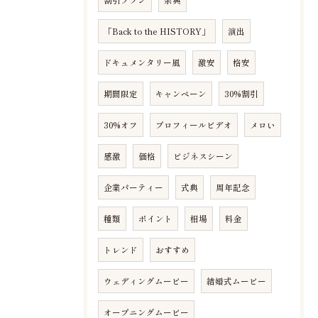
「Back to the HISTORY」
演出
ドキュメンタリー風
激安
格安
期間限定
キャンペーン
30%割引
30%オフ
プロフィールビデオ
メロい
感激
価格
ビジネスシーン
企業パーティー
式典
周年記念
種類
ポイント
相場
料金
トレンド
おすすめ
ウェディングムービー
結婚式ムービー
オープニングムービー