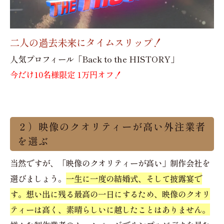
30代のプレ花嫁さんに大好評！
ゲ
「レトロでエモいプロフィール」
新
今だけ10名様限定 1万円オフ！
￥5
２）映像のクオリティーが高い外注業者
を選ぶ
当然ですが、「映像のクオリティーが高い」制作会社を
選びましょう。
一生に一度の結婚式、そして披露宴で
す。想い出に残る最高の一日にするため、映像のクオリ
ティーは高く、素晴らしいに越したことはありません。