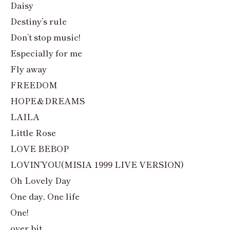
Daisy
Destiny’s rule
Don’t stop music!
Especially for me
Fly away
FREEDOM
HOPE＆DREAMS
LAILA
Little Rose
LOVE BEBOP
LOVIN’YOU(MISIA 1999 LIVE VERSION)
Oh Lovely Day
One day, One life
One!
over bit