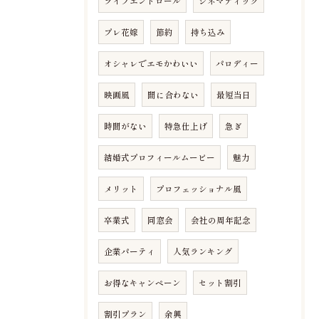
ライブエンドロール
シネマティック
プレ花嫁
節約
持ち込み
オシャレでエモかわいい
パロディー
映画風
間に合わない
最短当日
時間がない
特急仕上げ
急ぎ
結婚式プロフィールムービー
魅力
メリット
プロフェッショナル風
卒業式
同窓会
会社の周年記念
企業パーティ
人気ランキング
お得なキャンペーン
セット割引
割引プラン
余興