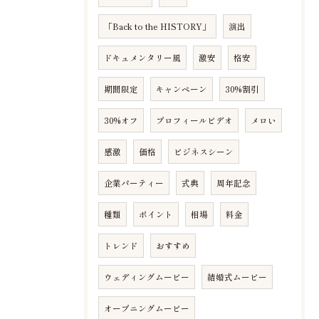
「Back to the HISTORY」
演出
ドキュメンタリー風
激安
格安
期間限定
キャンペーン
30%割引
30%オフ
プロフィールビデオ
メロい
感激
価格
ビジネスシーン
企業パーティー
式典
周年記念
種類
ポイント
相場
料金
トレンド
おすすめ
ウェディングムービー
結婚式ムービー
オープニングムービー