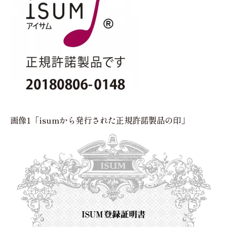
画像1「isumから発行された正規許諾製品の印」