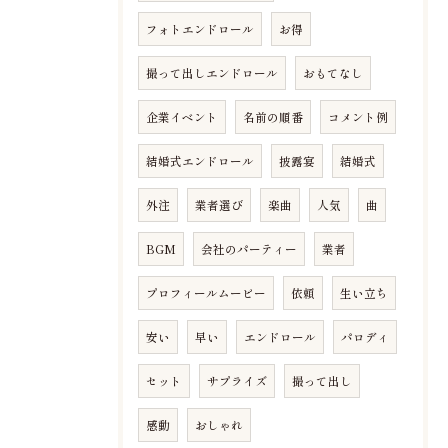
フォトエンドロール
お得
撮って出しエンドロール
おもてなし
企業イベント
名前の順番
コメント例
結婚式エンドロール
披露宴
結婚式
外注
業者選び
楽曲
人気
曲
BGM
会社のパーティー
業者
プロフィールムービー
依頼
生い立ち
安い
早い
エンドロール
パロディ
セット
サプライズ
撮って出し
感動
おしゃれ