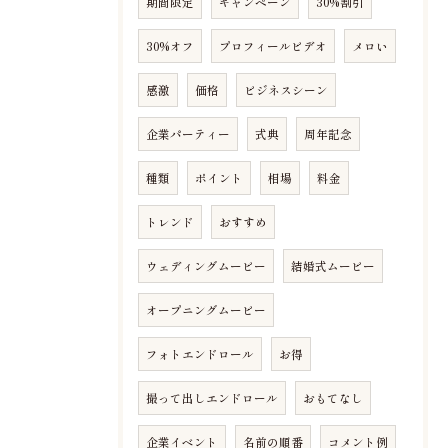
期間限定
キャンペーン
30%割引
30%オフ
プロフィールビデオ
メロい
感激
価格
ビジネスシーン
企業パーティー
式典
周年記念
種類
ポイント
相場
料金
トレンド
おすすめ
ウェディングムービー
結婚式ムービー
オープニングムービー
フォトエンドロール
お得
撮って出しエンドロール
おもてなし
企業イベント
名前の順番
コメント例