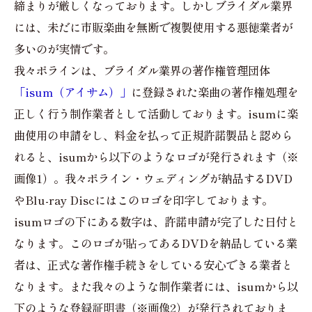
締まりが厳しくなっております。しかしブライダル業界
には、未だに市販楽曲を無断で複製使用する悪徳業者が
多いのが実情です。
我々ポラインは、ブライダル業界の著作権管理団体
「isum（アイサム）」
に登録された楽曲の著作権処理を
正しく行う制作業者として活動しております。isumに楽
曲使用の申請をし、料金を払って正規許諾製品と認めら
れると、isumから以下のようなロゴが発行されます（※
画像1）。我々ポライン・ウェディングが納品するDVD
やBlu-ray Discにはこのロゴを印字しております。
isumロゴの下にある数字は、許諾申請が完了した日付と
なります。このロゴが貼ってあるDVDを納品している業
者は、正式な著作権手続きをしている安心できる業者と
なります。また我々のような制作業者には、isumから以
下のような登録証明書（※画像2）が発行されておりま