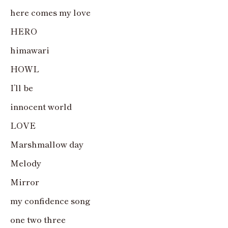
here comes my love
HERO
himawari
HOWL
I’ll be
innocent world
LOVE
Marshmallow day
Melody
Mirror
my confidence song
one two three