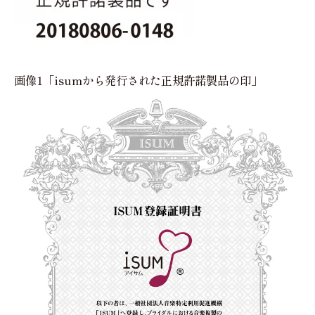
画像1「isumから発行された正規許諾製品の印」