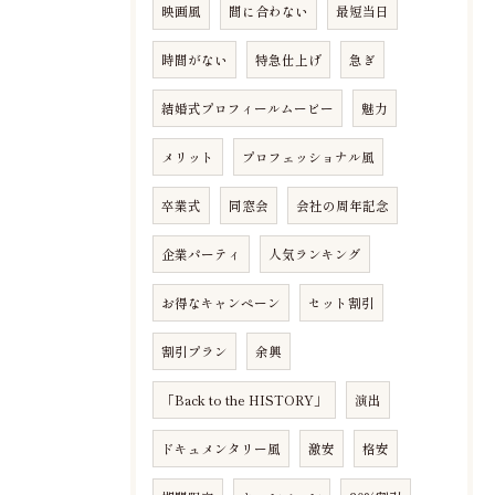
映画風
間に合わない
最短当日
時間がない
特急仕上げ
急ぎ
結婚式プロフィールムービー
魅力
メリット
プロフェッショナル風
卒業式
同窓会
会社の周年記念
企業パーティ
人気ランキング
お得なキャンペーン
セット割引
割引プラン
余興
「Back to the HISTORY」
演出
ドキュメンタリー風
激安
格安