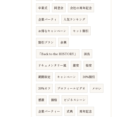
卒業式
同窓会
会社の周年記念
企業パーティ
人気ランキング
お得なキャンペーン
セット割引
割引プラン
余興
「Back to the HISTORY」
演出
ドキュメンタリー風
激安
格安
期間限定
キャンペーン
30%割引
30%オフ
プロフィールビデオ
メロい
感激
価格
ビジネスシーン
企業パーティー
式典
周年記念