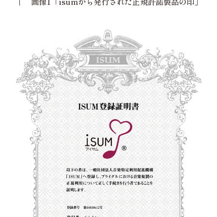
↑ 画像1「isumから発行された正規許諾製品の印」