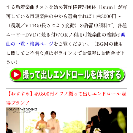
する新着楽曲リストを始め著作権管理団体「isum」が許
可している市販楽曲の中から選曲すれば１曲3000円〜
（税別／VTRの長さにより変動）の許諾申請料で、各種
ムービーDVDに焼き付けOK！利用可能楽曲の確認は
楽
曲の一覧・検索ページ
をご覧ください。（BGMの使用
に関してご不明な点はポラインまでお気軽にお問合せ下
さい）
【おすすめ】49,800円オフ！撮って出しエンドロール 超
得プラン！