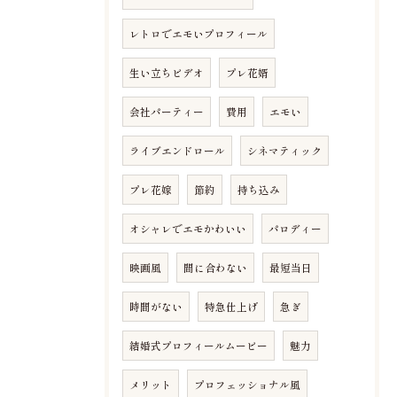
レトロでエモいプロフィール
生い立ちビデオ
プレ花婿
会社パーティー
費用
エモい
ライブエンドロール
シネマティック
プレ花嫁
節約
持ち込み
オシャレでエモかわいい
パロディー
映画風
間に合わない
最短当日
時間がない
特急仕上げ
急ぎ
結婚式プロフィールムービー
魅力
メリット
プロフェッショナル風