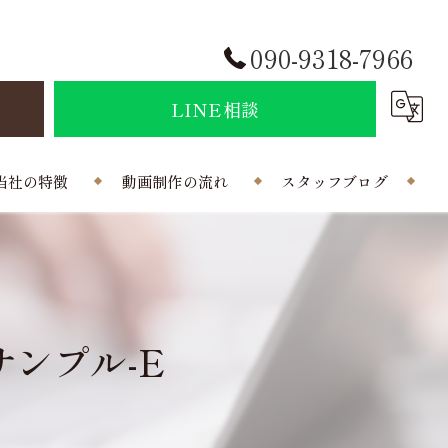
090-9318-7966
せ
LINE相談
当社の特徴
動画制作の流れ
スタッフブログ
結婚式
会社概要
ポラインのコラム
制作
ンプル-E
曲
写真
外注