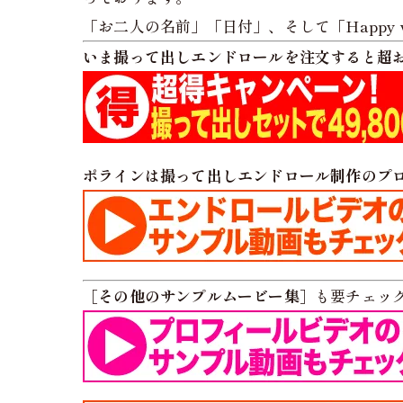
「お二人の名前」「日付」、そして「Happy w
いま撮って出しエンドロールを注文すると超
ポラインは撮って出しエンドロール制作のプ
［その他のサンプルムービー集］
も要チェッ