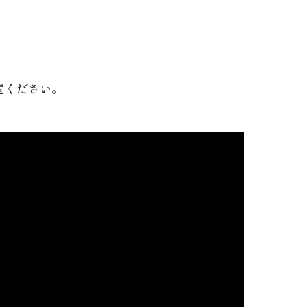
。
覧ください。