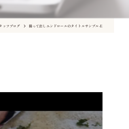
タッフブログ
撮って出しエンドロールのタイトルサンプル-E