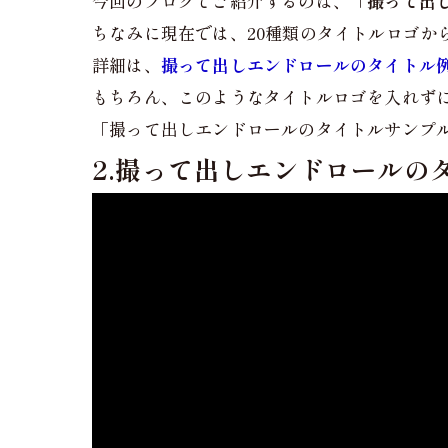
今回のブログでご紹介するのは、
「撮って出
ちなみに現在では、20種類のタイトルロゴか
詳細は、
撮って出しエンドロールのタイトル
もちろん、このようなタイトルロゴを入れず
「撮って出しエンドロールのタイトルサンプル
2.撮って出しエンドロールの