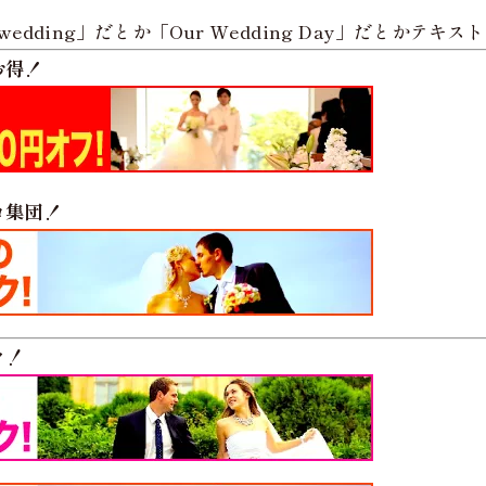
edding」だとか「Our Wedding Day」だとかテ
お得！
ロ集団！
ク！