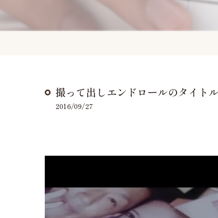
撮って出しエンドロールのタイトル
2016/09/27