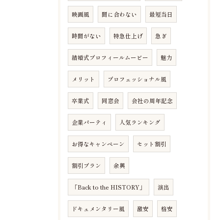
映画風
間に合わない
最短当日
時間がない
特急仕上げ
急ぎ
結婚式プロフィールムービー
魅力
メリット
プロフェッショナル風
卒業式
同窓会
会社の周年記念
企業パーティ
人気ランキング
お得なキャンペーン
セット割引
割引プラン
余興
「Back to the HISTORY」
演出
ドキュメンタリー風
激安
格安