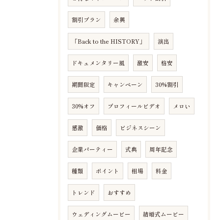
割引プラン
余興
「Back to the HISTORY」
演出
ドキュメンタリー風
激安
格安
期間限定
キャンペーン
30%割引
30%オフ
プロフィールビデオ
メロい
感激
価格
ビジネスシーン
企業パーティー
式典
周年記念
種類
ポイント
相場
料金
トレンド
おすすめ
ウェディングムービー
結婚式ムービー