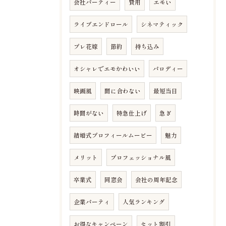
会社パーティー
費用
エモい
ライブエンドロール
シネマティック
プレ花嫁
節約
持ち込み
オシャレでエモかわいい
パロディー
映画風
間に合わない
最短当日
時間がない
特急仕上げ
急ぎ
結婚式プロフィールムービー
魅力
メリット
プロフェッショナル風
卒業式
同窓会
会社の周年記念
企業パーティ
人気ランキング
お得なキャンペーン
セット割引