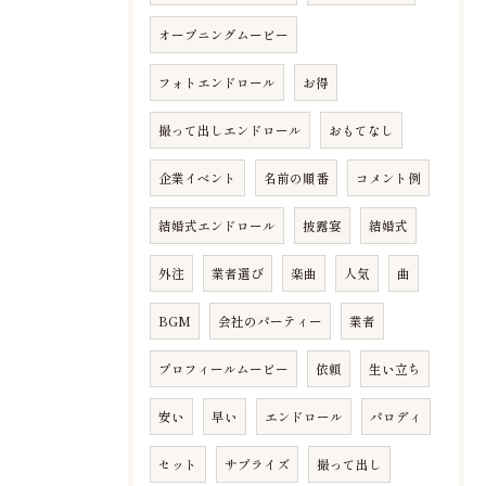
オープニングムービー
フォトエンドロール
お得
撮って出しエンドロール
おもてなし
企業イベント
名前の順番
コメント例
結婚式エンドロール
披露宴
結婚式
外注
業者選び
楽曲
人気
曲
BGM
会社のパーティー
業者
プロフィールムービー
依頼
生い立ち
安い
早い
エンドロール
パロディ
セット
サプライズ
撮って出し