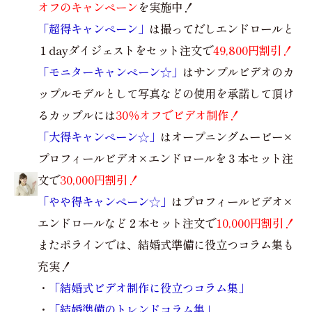
オフのキャンペーン
を実施中！
「超得キャンペーン」
は撮ってだしエンドロールと
１dayダイジェストをセット注文で
49,800円割引！
「モニターキャンペーン☆」
はサンプルビデオのカ
ップルモデルとして写真などの使用を承諾して頂け
るカップルには
30％オフでビデオ制作！
「大得キャンペーン☆」
はオープニングムービー×
プロフィールビデオ×エンドロールを３本セット注
文で
30,000円割引！
「やや得キャンペーン☆」
はプロフィールビデオ×
エンドロールなど２本セット注文で
10,000円割引！
またポラインでは、結婚式準備に役立つコラム集も
充実！
・
「結婚式ビデオ制作に役立つコラム集」
・
「結婚準備のトレンドコラム集」