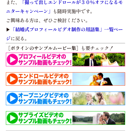
また、
「撮って出しエンドロールが３０％オフになるモ
ニターキャンペーン」
も随時実施中です。
ご興味ある方は、ぜひご検討ください。
▶︎
「結婚式プロフィールビデオ制作の用語集」一覧ペー
ジ
に戻る。
［ポラインのサンプルムービー集］
も要チェック！