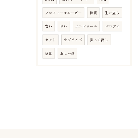
プロフィールムービー
依頼
生い立ち
安い
早い
エンドロール
パロディ
セット
サプライズ
撮って出し
感動
おしゃれ