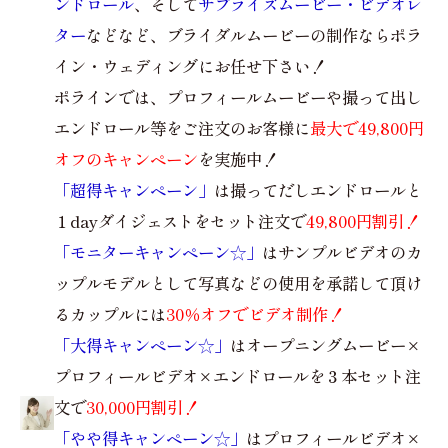
ンドロール
、そして
サプライズムービー・ビデオレ
ター
などなど、ブライダルムービーの制作ならポラ
イン・ウェディングにお任せ下さい！
ポラインでは、プロフィールムービーや撮って出し
エンドロール等をご注文のお客様に
最大で49,800円
オフのキャンペーン
を実施中！
「超得キャンペーン」
は撮ってだしエンドロールと
１dayダイジェストをセット注文で
49,800円割引！
「モニターキャンペーン☆」
はサンプルビデオのカ
ップルモデルとして写真などの使用を承諾して頂け
るカップルには
30％オフでビデオ制作！
「大得キャンペーン☆」
はオープニングムービー×
プロフィールビデオ×エンドロールを３本セット注
文で
30,000円割引！
「やや得キャンペーン☆」
はプロフィールビデオ×