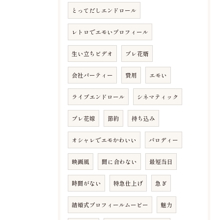
とってだしエンドロール
レトロでエモいプロフィール
生い立ちビデオ
プレ花婿
会社パーティー
費用
エモい
ライブエンドロール
シネマティック
プレ花嫁
節約
持ち込み
オシャレでエモかわいい
パロディー
映画風
間に合わない
最短当日
時間がない
特急仕上げ
急ぎ
結婚式プロフィールムービー
魅力