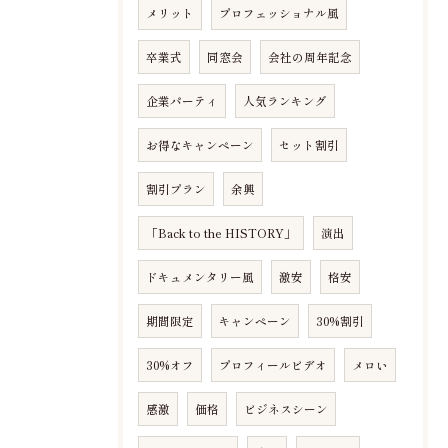
メリット
プロフェッショナル風
卒業式
同窓会
会社の周年記念
企業パーティ
人気ランキング
お得なキャンペーン
セット割引
割引プラン
余興
「Back to the HISTORY」
演出
ドキュメンタリー風
激安
格安
期間限定
キャンペーン
30%割引
30%オフ
プロフィールビデオ
メロい
感激
価格
ビジネスシーン