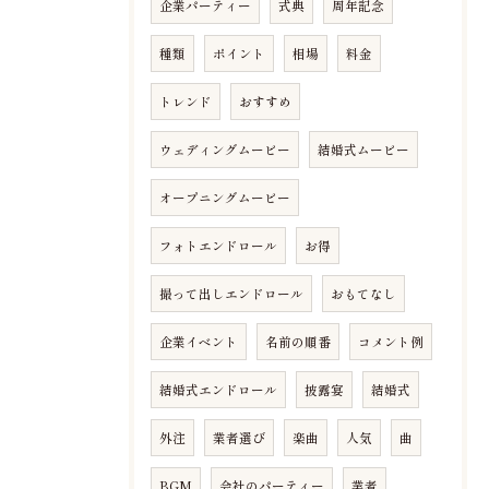
企業パーティー
式典
周年記念
種類
ポイント
相場
料金
トレンド
おすすめ
ウェディングムービー
結婚式ムービー
オープニングムービー
フォトエンドロール
お得
撮って出しエンドロール
おもてなし
企業イベント
名前の順番
コメント例
結婚式エンドロール
披露宴
結婚式
外注
業者選び
楽曲
人気
曲
BGM
会社のパーティー
業者