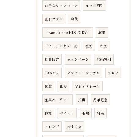
お得なキャンペーン
セット割引
割引プラン
余興
「Back to the HISTORY」
演出
ドキュメンタリー風
激安
格安
期間限定
キャンペーン
30%割引
30%オフ
プロフィールビデオ
メロい
感激
価格
ビジネスシーン
企業パーティー
式典
周年記念
種類
ポイント
相場
料金
トレンド
おすすめ