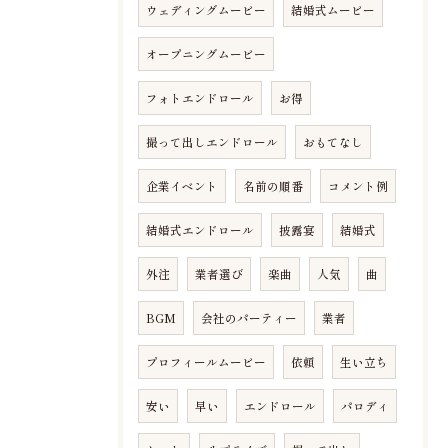
ウェディングムービー
結婚式ムービー
オープニングムービー
フォトエンドロール
お得
撮って出しエンドロール
おもてなし
企業イベント
名前の順番
コメント例
結婚式エンドロール
披露宴
結婚式
外注
業者選び
楽曲
人気
曲
BGM
会社のパーティー
業者
プロフィールムービー
依頼
生い立ち
安い
早い
エンドロール
パロディ