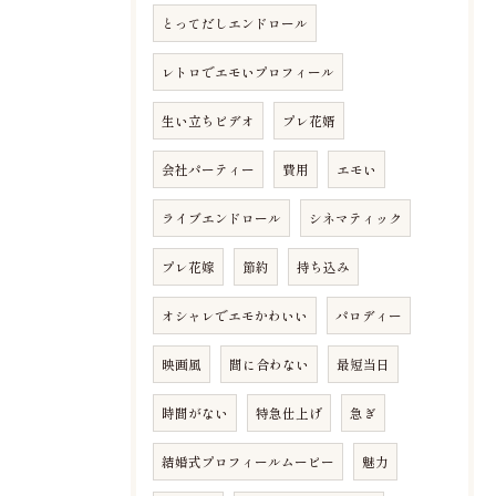
とってだしエンドロール
レトロでエモいプロフィール
生い立ちビデオ
プレ花婿
会社パーティー
費用
エモい
ライブエンドロール
シネマティック
プレ花嫁
節約
持ち込み
オシャレでエモかわいい
パロディー
映画風
間に合わない
最短当日
時間がない
特急仕上げ
急ぎ
結婚式プロフィールムービー
魅力