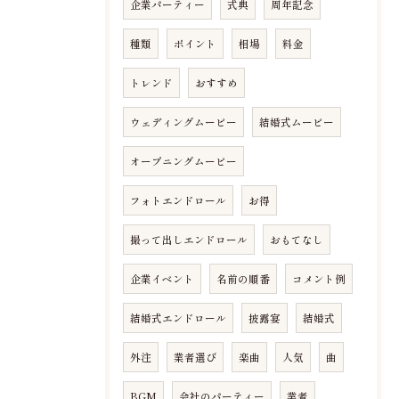
企業パーティー
式典
周年記念
種類
ポイント
相場
料金
トレンド
おすすめ
ウェディングムービー
結婚式ムービー
オープニングムービー
フォトエンドロール
お得
撮って出しエンドロール
おもてなし
企業イベント
名前の順番
コメント例
結婚式エンドロール
披露宴
結婚式
外注
業者選び
楽曲
人気
曲
BGM
会社のパーティー
業者