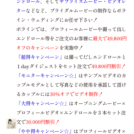
ンドロール
、そして
サプライズムービー・ビデオレ
ター
などなど、ブライダルムービーの制作ならポラ
イン・ウェディングにお任せ下さい！
ポラインでは、プロフィールムービーや撮って出し
エンドロール等をご注文のお客様に
最大で49,800円
オフのキャンペーン
を実施中！
「超得キャンペーン」
は撮ってだしエンドロールと
１dayダイジェストをセット注文で
49,800円割引！
「モニターキャンペーン☆」
はサンプルビデオのカ
ップルモデルとして写真などの使用を承諾して頂け
るカップルには
30％オフでビデオ制作！
「大得キャンペーン☆」
はオープニングムービー×
プロフィールビデオ×エンドロールを３本セット注
文で
30,000円割引！
「やや得キャンペーン☆」
はプロフィールビデオ×