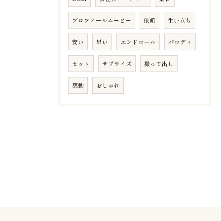
プロフィールムービー
依頼
生い立ち
安い
早い
エンドロール
パロディ
セット
サプライズ
撮って出し
感動
おしゃれ