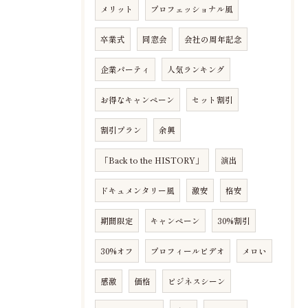
メリット
プロフェッショナル風
卒業式
同窓会
会社の周年記念
企業パーティ
人気ランキング
お得なキャンペーン
セット割引
割引プラン
余興
「Back to the HISTORY」
演出
ドキュメンタリー風
激安
格安
期間限定
キャンペーン
30%割引
30%オフ
プロフィールビデオ
メロい
感激
価格
ビジネスシーン