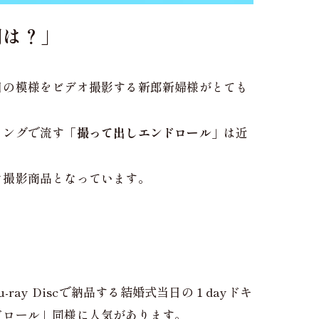
期は？」
日の模様をビデオ撮影する新郎新婦様がとても
ィングで流す
「撮って出しエンドロール」
は近
オ撮影商品となっています。
y Discで納品する結婚式当日の１dayドキ
ドロール」同様に人気があります。