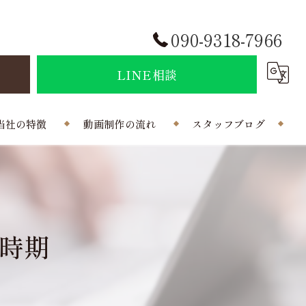
090-9318-7966
せ
LINE相談
当社の特徴
動画制作の流れ
スタッフブログ
結婚式
会社概要
ポラインのコラム
制作
時期
曲
写真
外注