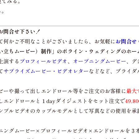
見てみる。
る。
。
お問合せ下さい！
て何かご不明なことがございましたら、お気軽に
お問合せ
い立ちムービー）制作」のポライン・ウェディングのホー
上演する
プロフィールビデオ
、
オープニングムービー
、デ
て
サプライズムービー・ビデオレター
などなど、ブライダ
ビーや撮って出しエンドロール等をご注文のお客様に
最大
しエンドロールと１dayダイジェストをセット注文で
49,
ンプルビデオのカップルモデルとして写真などの使用を承
ニングムービー×プロフィールビデオ×エンドロールを３