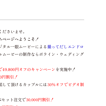
くださいませ。
ムページへようこそ！
ジタル一眼ムービーによる
撮ってだしエンドロ
ルムービーの制作ならポライン・ウェディング
で49,800円オフのキャンペーン
を実施中！
800円割引！
諾して頂けるカップルには
30％オフでビデオ制
本セット注文で
30,000円割引！