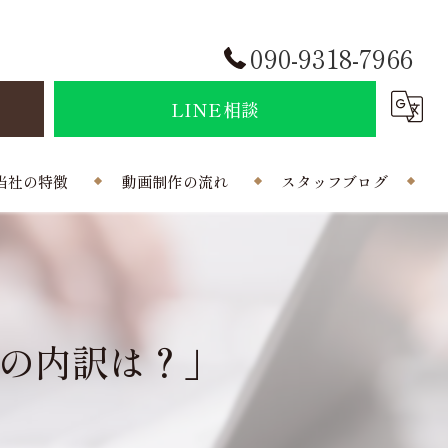
090-9318-7966
せ
LINE相談
当社の特徴
動画制作の流れ
スタッフブログ
結婚式
会社概要
ポラインのコラム
制作
の内訳は？」
曲
写真
外注