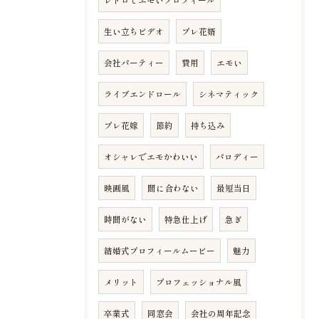
生い立ちビデオ
プレ花婿
会社パーティー
費用
エモい
ライブエンドロール
シネマティック
プレ花嫁
節約
持ち込み
オシャレでエモかわいい
パロディー
映画風
間に合わない
最短当日
時間がない
特急仕上げ
急ぎ
結婚式プロフィールムービー
魅力
メリット
プロフェッショナル風
卒業式
同窓会
会社の周年記念