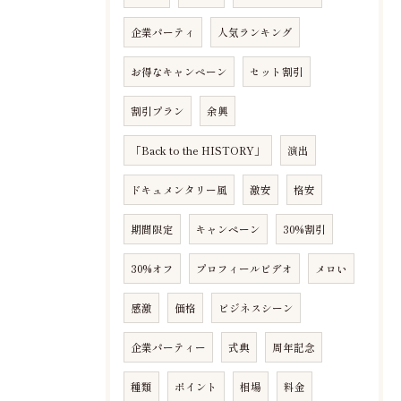
企業パーティ
人気ランキング
お得なキャンペーン
セット割引
割引プラン
余興
「Back to the HISTORY」
演出
ドキュメンタリー風
激安
格安
期間限定
キャンペーン
30%割引
30%オフ
プロフィールビデオ
メロい
感激
価格
ビジネスシーン
企業パーティー
式典
周年記念
種類
ポイント
相場
料金