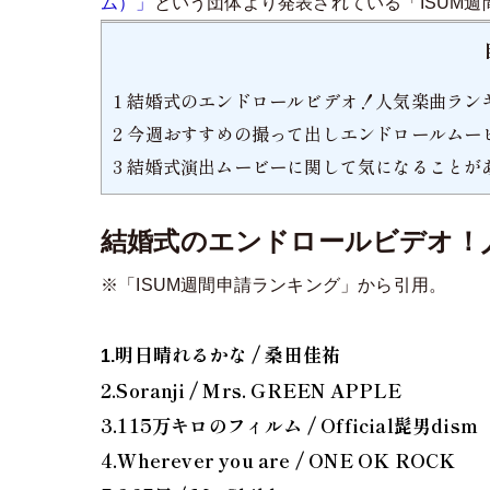
ム）」
という団体より発表されている「ISUM
1
結婚式のエンドロールビデオ！人気楽曲ランキング週間
2
今週おすすめの撮って出しエンドロールムー
3
結婚式演出ムービーに関して気になることがあ
結婚式のエンドロールビデオ！人気楽曲
※「ISUM週間申請ランキング」から引用。
明日晴れるかな / 桑田佳祐
1.
2.Soranji / Mrs. GREEN APPLE
3.115万キロのフィルム / Official髭男dism
4.Wherever you are / ONE OK ROCK