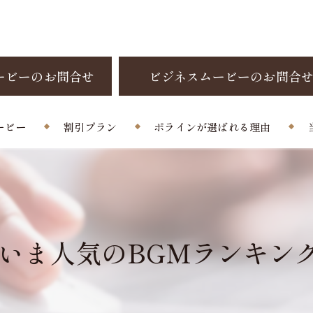
ービーのお問合せ
ビジネスムービーのお問合
ービー
割引プラン
ポラインが選ばれる理由
制作料金
お客様の声
よくある質問
ま人気のBGMランキング！(2