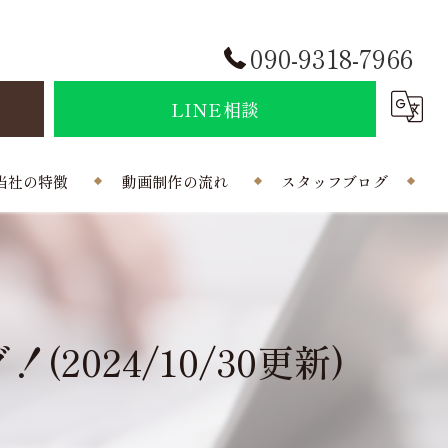
090-9318-7966
せ
LINE相談
当社の特徴
動画制作の流れ
スタッフブログ
結婚式
会社概要
ポラインのコラム
制作
024/10/30更新)
曲
写真
外注