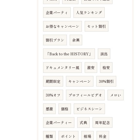
企業パーティ
人気ランキング
お得なキャンペーン
セット割引
割引プラン
余興
「Back to the HISTORY」
演出
ドキュメンタリー風
激安
格安
期間限定
キャンペーン
30%割引
30%オフ
プロフィールビデオ
メロい
感激
価格
ビジネスシーン
企業パーティー
式典
周年記念
種類
ポイント
相場
料金