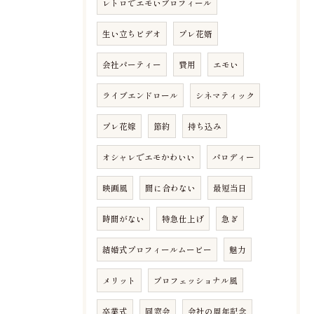
レトロでエモいプロフィール
生い立ちビデオ
プレ花婿
会社パーティー
費用
エモい
ライブエンドロール
シネマティック
プレ花嫁
節約
持ち込み
オシャレでエモかわいい
パロディー
映画風
間に合わない
最短当日
時間がない
特急仕上げ
急ぎ
結婚式プロフィールムービー
魅力
メリット
プロフェッショナル風
卒業式
同窓会
会社の周年記念