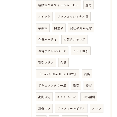
結婚式プロフィールムービー
魅力
メリット
プロフェッショナル風
卒業式
同窓会
会社の周年記念
企業パーティ
人気ランキング
お得なキャンペーン
セット割引
割引プラン
余興
「Back to the HISTORY」
演出
ドキュメンタリー風
激安
格安
期間限定
キャンペーン
30%割引
30%オフ
プロフィールビデオ
メロい