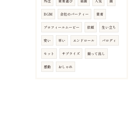
外注
業者選び
楽曲
人気
曲
BGM
会社のパーティー
業者
プロフィールムービー
依頼
生い立ち
安い
早い
エンドロール
パロディ
セット
サプライズ
撮って出し
感動
おしゃれ