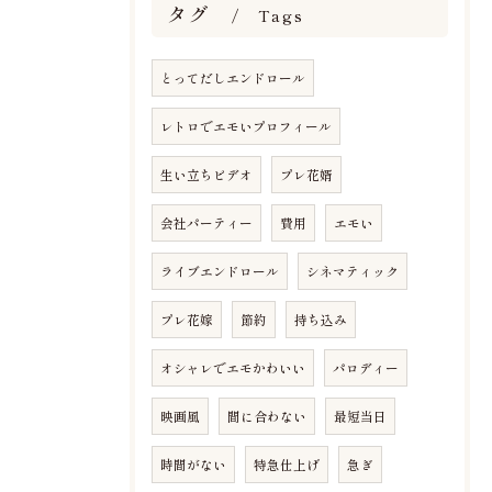
タグ
Tags
とってだしエンドロール
レトロでエモいプロフィール
生い立ちビデオ
プレ花婿
会社パーティー
費用
エモい
ライブエンドロール
シネマティック
プレ花嫁
節約
持ち込み
オシャレでエモかわいい
パロディー
映画風
間に合わない
最短当日
時間がない
特急仕上げ
急ぎ