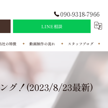
090-9318-7966
せ
LINE相談
当社の特徴
動画制作の流れ
スタッフブログ
結婚式
会社概要
ポラインのコラム
制作
(2023/8/23最新)
曲
写真
外注