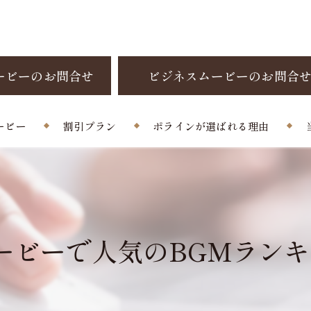
ービーのお問合せ
ビジネスムービーのお問合
ービー
割引プラン
ポラインが選ばれる理由
制作料金
お客様の声
よくある質問
ーで人気のBGMランキング！