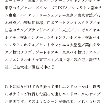
ューオータニ幕張／東京インターコンチネンタルホテル
東京ベイ／クルーズクルーズGINZA／シェラトン都ホテ
ル東京／ハイアットリージェンシー東京／東京會舘／乃
木會舘／小笠原伯爵邸／白金アートグレイスクラブ／全
日空ホテル／グランドハイアット東京／リーガロイヤル
ホテル／横浜インターコンチネンタルホテル／横浜ベイ
シェラトンホテル／セントラファエロ大聖堂／葉山テラ
ス／舞浜クラブリゾートホテル／東京ベイ舞浜ホテル／
オリエンタルホテル東京べイ／増上寺／妙心寺／諏訪大
社／三島大社／湯島天神など
以下に貼り付けてある撮って出しエンドロールは、過去
にポラインが施行した撮って出しエンドロールのサンプ
ル動画です。どのようなシーンが撮れて、どれくらいの