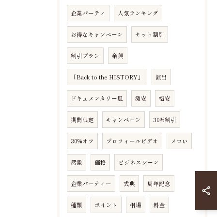
企業パーティ
人気ランキング
お得なキャンペーン
セット割引
割引プラン
余興
「Back to the HISTORY」
演出
ドキュメンタリー風
激安
格安
期間限定
キャンペーン
30%割引
30%オフ
プロフィールビデオ
メロい
感激
価格
ビジネスシーン
企業パーティー
式典
周年記念
種類
ポイント
相場
料金