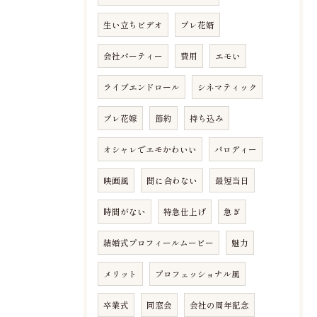
生い立ちビデオ
プレ花婿
会社パーティー
費用
エモい
ライブエンドロール
シネマティック
プレ花嫁
節約
持ち込み
オシャレでエモかわいい
パロディー
映画風
間に合わない
最短当日
時間がない
特急仕上げ
急ぎ
結婚式プロフィールムービー
魅力
メリット
プロフェッショナル風
卒業式
同窓会
会社の周年記念