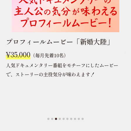
プロフィールムービー「365日」
¥35,000
（毎月先着10名）
Mr.Childrenの人気楽曲「365日」のライブ映像をモチ
¥
ーフにした感動ムービー！本物さながらの臨場感とクオ
イ
リティー！
え
タ