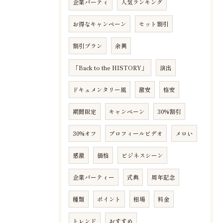
企業パーティ
人気ランキング
お得なキャンペーン
セット割引
割引プラン
余興
「Back to the HISTORY」
演出
ドキュメンタリー風
激安
格安
期間限定
キャンペーン
30%割引
30%オフ
プロフィールビデオ
メロい
感激
価格
ビジネスシーン
企業パーティー
式典
周年記念
種類
ポイント
相場
料金
トレンド
おすすめ