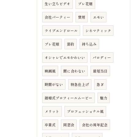
生い立ちビデオ
プレ花婿
会社パーティー
費用
エモい
ライブエンドロール
シネマティック
プレ花嫁
節約
持ち込み
オシャレでエモかわいい
パロディー
映画風
間に合わない
最短当日
時間がない
特急仕上げ
急ぎ
結婚式プロフィールムービー
魅力
メリット
プロフェッショナル風
卒業式
同窓会
会社の周年記念