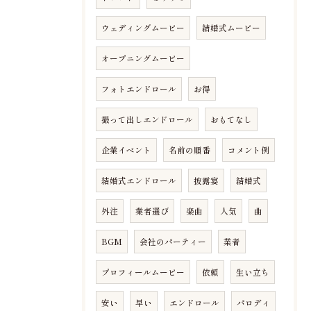
ウェディングムービー
結婚式ムービー
オープニングムービー
フォトエンドロール
お得
撮って出しエンドロール
おもてなし
企業イベント
名前の順番
コメント例
結婚式エンドロール
披露宴
結婚式
外注
業者選び
楽曲
人気
曲
BGM
会社のパーティー
業者
プロフィールムービー
依頼
生い立ち
安い
早い
エンドロール
パロディ